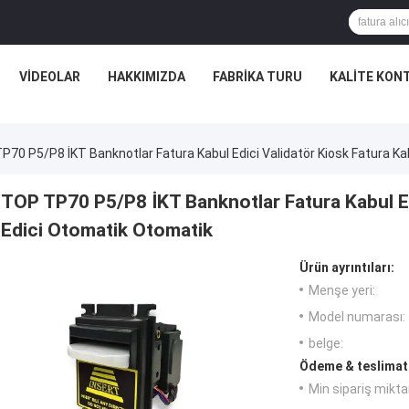
VIDEOLAR
HAKKIMIZDA
FABRIKA TURU
KALITE KON
P70 P5/P8 İKT Banknotlar Fatura Kabul Edici Validatör Kiosk Fatura K
TOP TP70 P5/P8 İKT Banknotlar Fatura Kabul Ed
Edici Otomatik Otomatik
Ürün ayrıntıları:
Menşe yeri:
Model numarası:
belge:
Ödeme & teslimat 
Min sipariş miktar