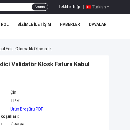
Teklif isteği
|
Turkish
Arama
TROL
BIZIMLE İLETIŞIM
HABERLER
DAVALAR
abul Edici Otomatik Otomatik
ici Validatör Kiosk Fatura Kabul
Çin
TP70
Ürün Broşürü PDF
koşulları:
ı:
2 parça