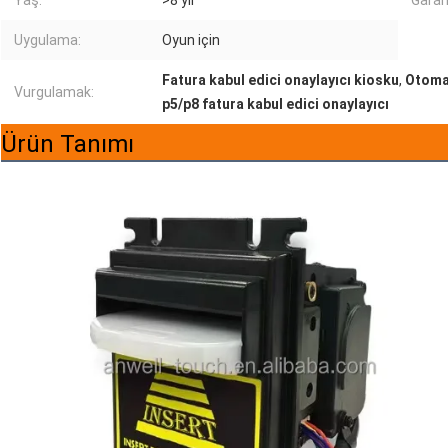
Yaş:
>8 yıl
Garan
Uygulama:
Oyun için
Fatura kabul edici onaylayıcı kiosku
,
Otomat
Vurgulamak:
p5/p8 fatura kabul edici onaylayıcı
Ürün Tanımı