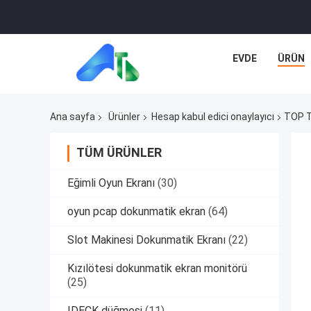
EVDE
ÜRÜN
Ana sayfa
Ürünler
Hesap kabul edici onaylayıcı
TOP T
TÜM ÜRÜNLER
Eğimli Oyun Ekranı
(30)
oyun pcap dokunmatik ekran
(64)
Slot Makinesi Dokunmatik Ekranı
(22)
Kızılötesi dokunmatik ekran monitörü
(25)
IDECK düğmesi
(11)