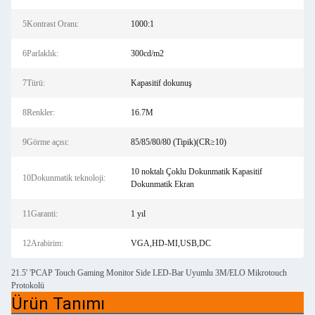
5Kontrast Oranı:
1000:1
6Parlaklık:
300cd/m2
7Türü:
Kapasitif dokunuş
8Renkler:
16.7M
9Görme açısı:
85/85/80/80 (Tipik)(CR≥10)
10 noktalı Çoklu Dokunmatik Kapasitif
10Dokunmatik teknoloji:
Dokunmatik Ekran
11Garanti:
1 yıl
12Arabirim:
VGA,HD-MI,USB,DC
21.5' 'PCAP Touch Gaming Monitor Side LED-Bar Uyumlu 3M/ELO Mikrotouch
Protokolü
Ürün Tanımı