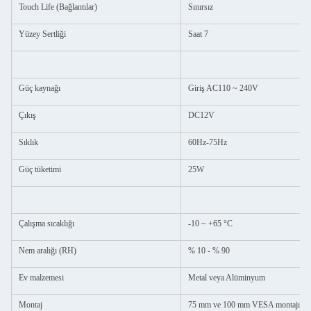
Touch Life (Bağlantılar)
Sınırsız
Yüzey Sertliği
Saat 7
Güç kaynağı
Giriş AC110 ~ 240V
Çıkış
DC12V
Sıklık
60Hz-75Hz
Güç tüketimi
25W
Çalışma sıcaklığı
-10 ~ +65 °C
Nem aralığı (RH)
% 10 - % 90
Ev malzemesi
Metal veya Alüminyum
Montaj
75 mm ve 100 mm VESA montajı; Ar