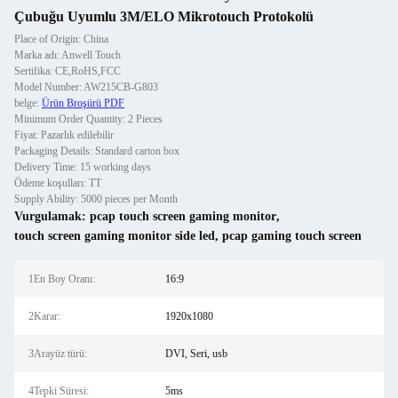
Çubuğu Uyumlu 3M/ELO Mikrotouch Protokolü
Place of Origin: China
Marka adı: Anwell Touch
Sertifika: CE,RoHS,FCC
Model Number: AW215CB-G803
belge:
Ürün Broşürü PDF
Minimum Order Quantity: 2 Pieces
Fiyat: Pazarlık edilebilir
Packaging Details: Standard carton box
Delivery Time: 15 working days
Ödeme koşulları: TT
Supply Ability: 5000 pieces per Month
Vurgulamak:
pcap touch screen gaming monitor
,
touch screen gaming monitor side led
,
pcap gaming touch screen
1En Boy Oranı:
16:9
2Karar:
1920x1080
3Arayüz türü:
DVI, Seri, usb
4Tepki Süresi:
5ms