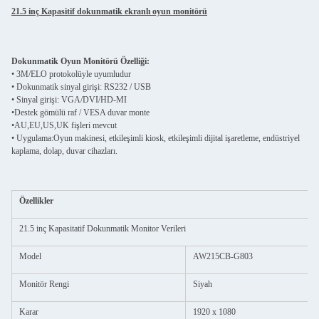
21.5 inç Kapasitif dokunmatik ekranlı oyun monitörü
Dokunmatik Oyun Monitörü Özelliği:
• 3M/ELO protokolüyle uyumludur
• Dokunmatik sinyal girişi: RS232 / USB
• Sinyal girişi: VGA/DVI/HD-MI
•
Destek gömülü raf / VESA duvar monte
•
AU,EU,US,UK fişleri mevcut
• Uygulama:
Oyun makinesi, etkileşimli kiosk, etkileşimli dijital işaretleme, endüstriyel
kaplama, dolap, duvar cihazları.
Özellikler
21.5 inç Kapasitatif Dokunmatik Monitor Verileri
Model
AW215CB-G803
Monitör Rengi
Siyah
Karar
1920 x 1080