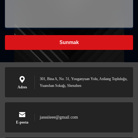
Sunmak
301, Bina A, No. 51, Youganyuan Yolu, Anliang Topluluğu,
Yuanshan Sokağı, Shenzhen
Adres
jasssiieee@gmail.com
E-posta