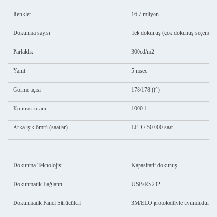
Renkler
16.7 milyon
Dokunma sayısı
Tek dokunuş (çok dokunuş seçeneği)
Parlaklık
300cd/m2
Yanıt
5 msec
Görme açısı
178/178 ((°)
Kontrast oranı
1000:1
Arka ışık ömrü (saatlar)
LED / 50.000 saat
Dokunma Teknolojisi
Kapasitatif dokunuş
Dokunmatik Bağlantı
USB/RS232
Dokunmatik Panel Sürücüleri
3M/ELO protokolüyle uyumludur